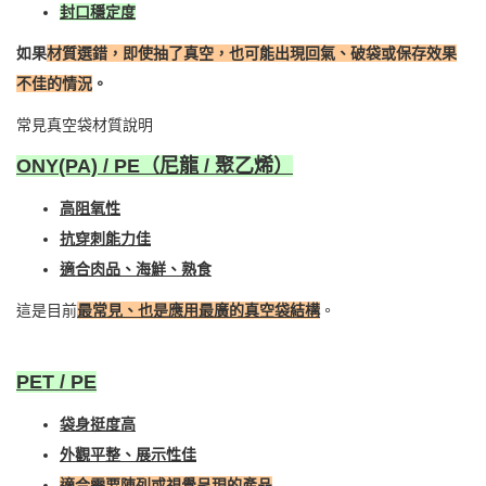
封口穩定度
如果
材質選錯，即使抽了真空，也可能出現回氣、破袋或保存效果
不佳的情況
。
常見真空袋材質說明
ONY(PA) / PE（尼龍 / 聚乙烯）
高阻氧性
抗穿刺能力佳
適合肉品、海鮮、熟食
這是目前
最常見、也是應用最廣的真空袋結構
。
PET / PE
袋身挺度高
外觀平整、展示性佳
適合需要陳列或視覺呈現的產品