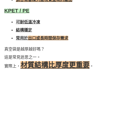
KPET / PE
可耐低溫冷凍
結構穩定
常用於
出口或長時間保存需求
真空袋是越厚越好嗎？
這是常見迷思之一。
材質結構比厚度更重要
實際上，
。
過厚的真空袋:
成本提高
封口反而不穩定
抽真空效率下降
會根據內容物與使用條件，
製造端在評估時，