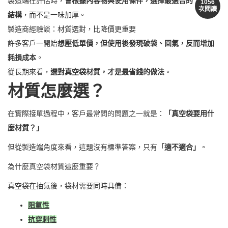
製造端在評估時，
會根據內容物與使用條件，選擇最適合的
1056
次閱讀
結構
，而不是一味加厚。
製造商經驗談：材質選對，比降價更重要
許多客戶一開始
想壓低單價，但使用後發現破袋、回氣，反而增加
耗損成本
。
從長期來看，
選對真空袋材質，才是最省錢的做法
。
材質怎麼選？
在實際接單過程中，客戶最常問的問題之一就是：
「真空袋要用什
麼材質？」
但從製造端角度來看，這題沒有標準答案，只有
「適不適合」
。
為什麼
真空袋
材質這麼重要？
真空袋在抽氣後，袋材需要同時具備：
阻氧性
抗穿刺性